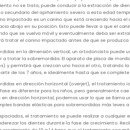
iento no se trata, puede conducir a la extracción de d
cto secundario del apiñamiento severo a esta edad tem
no impactado es un canino que está creciendo hacia el d
 hacia abajo en su posición. Esto puede llevar a que el ca
aciendo que se vuelva móvil y eventualmente deba ser extra
rá tratar el canino impactado antes de que se produzc
didas en la dimensión vertical, un ortodoncista puede u
 a tratar la sobremordida. El aparato de placa de mordida
es) y permitirá que crezcan uno hacia el otro, tratando l
partir de los 7 años, e idealmente hasta que se complete
didas en dirección horizontal (overjet), el tratamiento
fase es diferente para los niños, pero generalmente cae e
n dirección horizontal, podemos usar lo que se llama un 
imples bandas elásticas para sobremordidas más leves 
espaciados, el tratamiento se puede realizar a cualquier
derezar los dientes durante la fase de crecimiento. Rec
 de crecimiento de 10 a 14 hace que el tratamiento sea