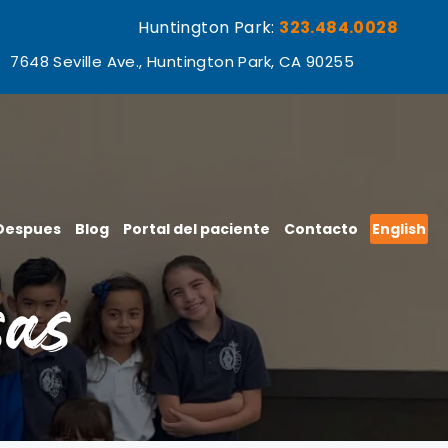
Huntington Park:
323.484.0028
7648 Seville Ave., Huntington Park, CA 90255
 Despues
Blog
Portal del paciente
Contacto
English
sas