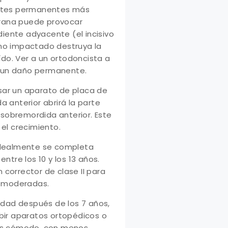
ientes permanentes más
prana puede provocar
iente adyacente (el incisivo
nino impactado destruya la
ído. Ver a un ortodoncista a
a un daño permanente.
sar un aparato de placa de
 anterior abrirá la parte
a sobremordida anterior. Este
 el crecimiento.
 idealmente se completa
ntre los 10 y los 13 años.
corrector de clase II para
a moderadas.
 edad después de los 7 años,
ibir aparatos ortopédicos o
 más cómodo, con menos