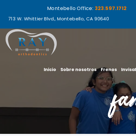
Montebello Office:
323.597.1712
713 W. Whittier Blvd., Montebello, CA 90640
Inicio
Sobre nosotros
Frenos
Invisa
fa