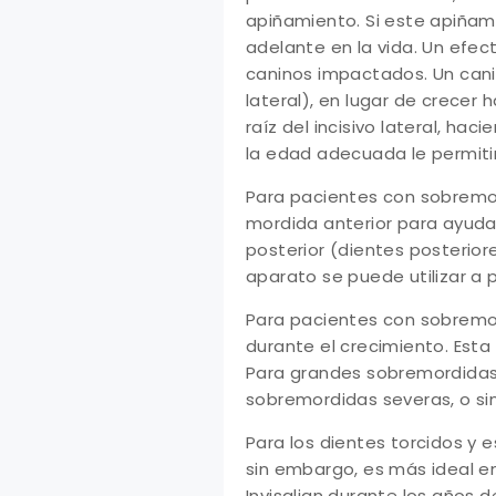
apiñamiento. Si este apiñam
adelante en la vida. Un efe
caninos impactados. Un cani
lateral), en lugar de crecer
raíz del incisivo lateral, h
la edad adecuada le permiti
Para pacientes con sobremor
mordida anterior para ayudar
posterior (dientes posterior
aparato se puede utilizar a 
Para pacientes con sobremor
durante el crecimiento. Esta 
Para grandes sobremordidas e
sobremordidas severas, o s
Para los dientes torcidos y 
sin embargo, es más ideal en
Invisalign durante los años