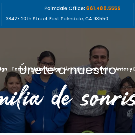
Palmdale Office:
661.480.5555
38427 20th Street East Palmdale, CA 93550
Únete a nuestro
lign
Tecnología Invisalign
Áreas que servimos
Antes y
milia de sonri