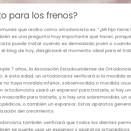
sto para los frenos?
munes que recibo como ortodoncista es: “¿Mi hijo tiene 
También es una pregunta muy importante que hacer, porque
cista puede tratar cuando es demasiado joven o cuand
n el blog de hoy, desglosaré el momento ideal para el tr
mple 7 años, la Asociación Estadounidense de Ortodonci
o. A esta edad, un ortodoncista verificará si la mordida
e no haya mordida inferior, sobremordida o mordida cruza
n ortodoncista usará un expansor para tratarla, si hay un
mascarilla para tratarla, y si hay una sobremordida, un 
topédicos, o también un expansor. Estos aparatos gener
alización del crecimiento.
ortodoncista también verificará que todos los dientes pe
ambién se puede usar un expansor y aparatos ortopédicos 