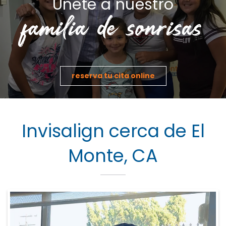
Únete a nuestro
familia de sonrisas
reserva tu cita online
Invisalign cerca de El
Monte, CA