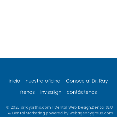
inicio
nuestra oficina
Conoce al Dr. Ray
frenos
Invisalign
contáctenos
© 2025
drrayortho.com
| Dental Web Design,Dental SEO
& Dental Marketing powered by
webagencygroup.com