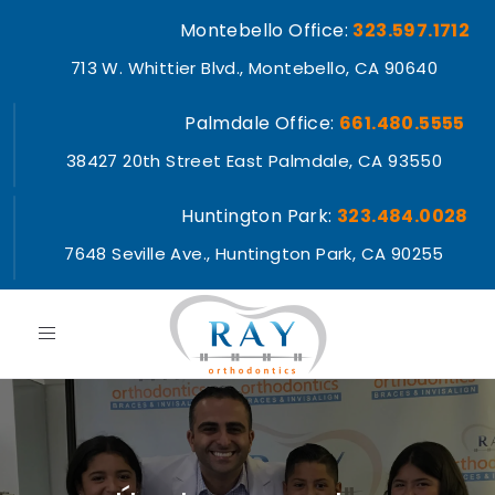
Montebello Office:
323.597.1712
713 W. Whittier Blvd., Montebello, CA 90640
Palmdale Office:
661.480.5555
38427 20th Street East Palmdale, CA 93550
Huntington Park:
323.484.0028
7648 Seville Ave., Huntington Park, CA 90255
Toggle
navigation